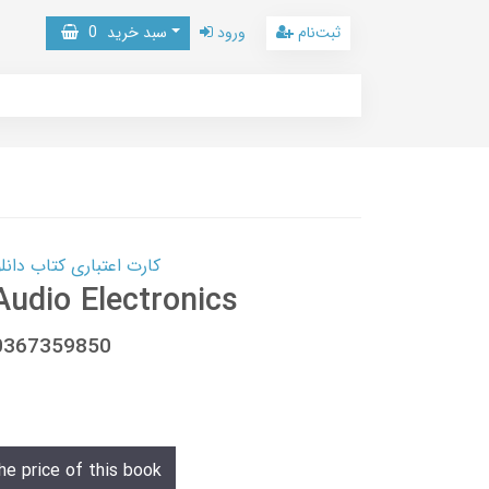
ثبت‌نام
ورود
سبد خرید
0
کارت اعتباری کتاب دانلود با 10,000,000 اعتبار دانلود کتا
Audio Electronics
80367359850
he price of this book