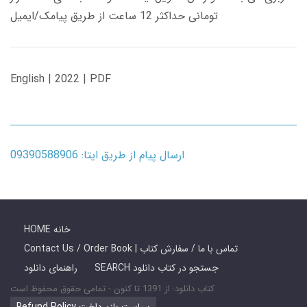
تومانی حداکثر 12 ساعت از طریق پیامک/ایمیل
English | 2022 | PDF
ارسال پیام از طریق ایتا: 09390588906
HOME خانه
Contact Us / Order Book | تماس با ما / سفارش کتاب
SEARCH جستجو در کتاب دانلود
راهنمای دانلود
کتاب دانلود: از 1391 تا کنون - تمامی حقوق محفوظ است