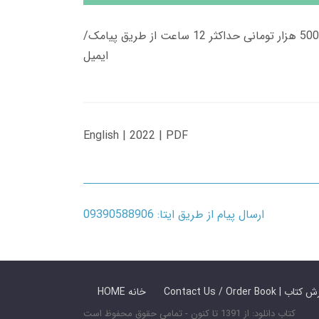
زمان تحویل کتاب های 600 هزار تومانی دانلود فوری از حساب کاربری می باشد، و زمان تحویل لینک دانلود کتاب های 500 هزار تومانی حداکثر 12 ساعت از طریق پیامک/
ایمیل
English | 2022 | PDF
ارسال پیام از طریق ایتا: 09390588906
 ما / سفارش کتاب
HOME خانه
کتاب دانلود: از 1391 تا کنون - تمامی حقوق محفوظ است