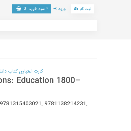
ثبت‌نام
ورود
سبد خرید
0
کارت اعتباری کتاب دانلود با 10,000,000 اعتبار دانلود کتا
ions: Education 1800–
, 9781315403021, 9781138214231,