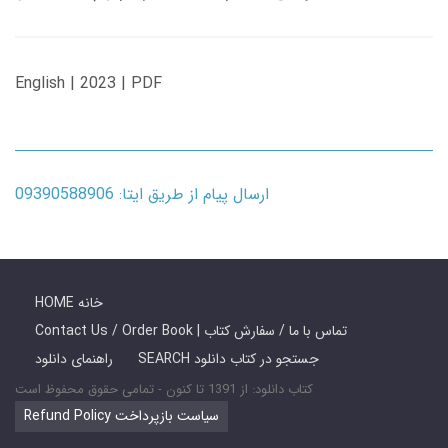
English | 2023 | PDF
ارسال پیام از طریق ایتا: 09390588906
HOME خانه
Contact Us / Order Book | تماس با ما / سفارش کتاب
SEARCH جستجو در کتاب دانلود
راهنمای دانلود
کتاب دانلود: از 1391 تا کنون - تمامی حقوق محفوظ است
Refund Policy سیاست بازپرداخت