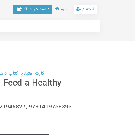
ثبت‌نام
ورود
سبد خرید
0
کارت اعتباری کتاب دانلود با 10,000,000 اعتبار دانلود کتا
o Feed a Healthy
021946827, 9781419758393