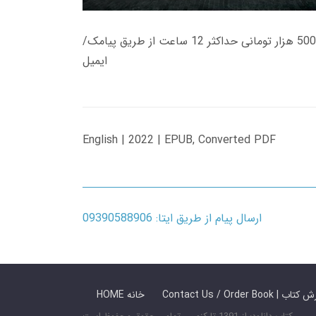
زمان تحویل کتاب های 600 هزار تومانی دانلود فوری از حساب کاربری می باشد، و زمان تحویل لینک دانلود کتاب های 500 هزار تومانی حداکثر 12 ساعت از طریق پیامک/
ایمیل
English | 2022 | EPUB, Converted PDF
ارسال پیام از طریق ایتا: 09390588906
 ما / سفارش کتاب
HOME خانه