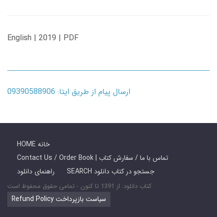
English | 2019 | PDF
ارسال پیام از طریق ایتا: 09390588906
HOME خانه
Contact Us / Order Book | تماس با ما / سفارش کتاب
SEARCH جستجو در کتاب دانلود
راهنمای دانلود
کتاب دانلود: از 1391 تا کنون - تمامی حقوق محفوظ است
Refund Policy سیاست بازپرداخت