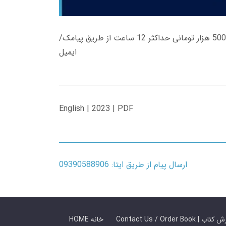
زمان تحویل کتاب های 600 هزار تومانی دانلود فوری از حساب کاربری می باشد، و زمان تحویل لینک دانلود کتاب های 500 هزار تومانی حداکثر 12 ساعت از طریق پیامک/
ایمیل
English | 2023 | PDF
ارسال پیام از طریق ایتا: 09390588906
 ما / سفارش کتاب
HOME خانه