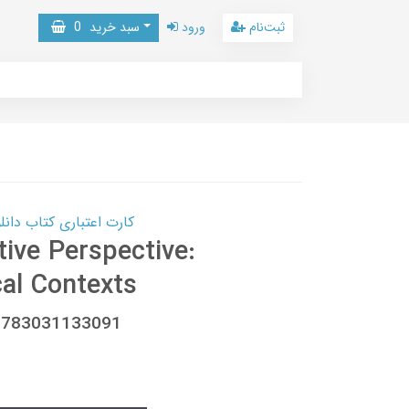
ثبت‌نام
ورود
سبد خرید
0
کارت اعتباری کتاب دانلود با 10,000,000 اعتبار دانلود کتا
ive Perspective:
cal Contexts
 9783031133091