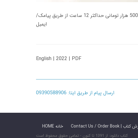
زمان تحویل کتاب های 600 هزار تومانی دانلود فوری از حساب کاربری می باشد، و زمان تحویل لینک دانلود کتاب های 500 هزار تومانی حداکثر 12 ساعت از طریق پیامک/
ایمیل
English | 2022 | PDF
ارسال پیام از طریق ایتا: 09390588906
 ما / سفارش کتاب
HOME خانه
کتاب دانلود: از 1391 تا کنون - تمامی حقوق محفوظ است