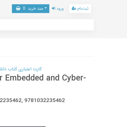
ثبت‌نام
ورود
سبد خرید
0
کارت اعتباری کتاب دانلود با 10,000,000 اعتبار دانلود کتا
or Embedded and Cyber-
032235462, 9781032235462