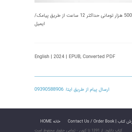
زمان تحویل کتاب های 600 هزار تومانی دانلود فوری از حساب کاربری می باشد، و زمان تحویل لینک دانلود کتاب های 500 هزار تومانی حداکثر 12 ساعت از طریق پیامک/
ایمیل
English | 2024 | EPUB, Converted PDF
ارسال پیام از طریق ایتا: 09390588906
 ما / سفارش کتاب
HOME خانه
کتاب دانلود: از 1391 تا کنون - تمامی حقوق محفوظ است