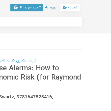
ثبت‌نام
ورود
سبد خرید
0
کارت اعتباری کتاب دانلود با 10,000,000 اعتبار دانلود کتا
lse Alarms: How to
nomic Risk (for Raymond
l Swartz, 9781647825416,