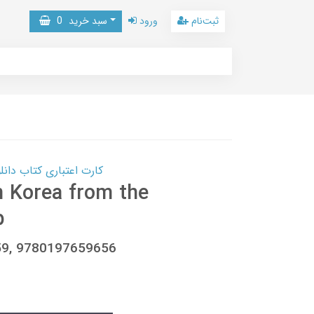
ثبت‌نام
ورود
سبد خرید
0
کارت اعتباری کتاب دانلود با 10,000,000 اعتبار دانلود کتا
h Korea from the
p
59, 9780197659656