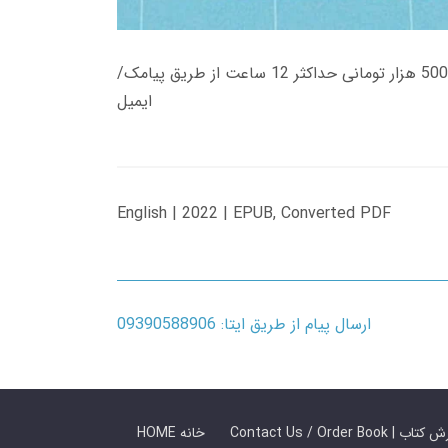
زمان تحویل کتاب های 600 هزار تومانی دانلود فوری از حساب کاربری می باشد، و زمان تحویل لینک دانلود کتاب های 500 هزار تومانی حداکثر 12 ساعت از طریق پیامک/
ایمیل
English | 2022 | EPUB, Converted PDF
ارسال پیام از طریق ایتا: 09390588906
 ما / سفارش کتاب
HOME خانه