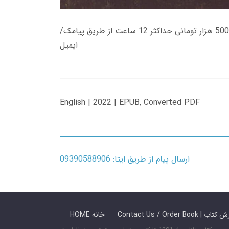
زمان تحویل کتاب های 600 هزار تومانی دانلود فوری از حساب کاربری می باشد، و زمان تحویل لینک دانلود کتاب های 500 هزار تومانی حداکثر 12 ساعت از طریق پیامک/
ایمیل
English | 2022 | EPUB, Converted PDF
ارسال پیام از طریق ایتا: 09390588906
 ما / سفارش کتاب
HOME خانه