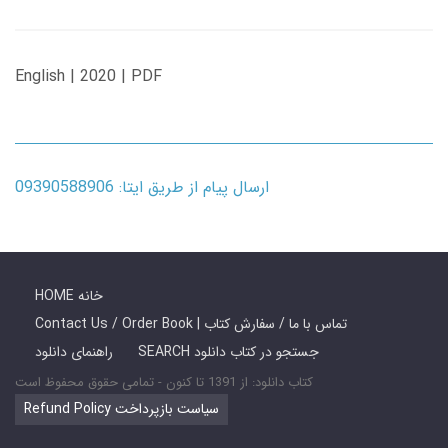
English | 2020 | PDF
ارسال پیام از طریق ایتا: 09390588906
HOME خانه
Contact Us / Order Book | تماس با ما / سفارش کتاب
SEARCH جستجو در کتاب دانلود
راهنمای دانلود
کتاب دانلود: از 1391 تا کنون - تمامی حقوق محفوظ است
Refund Policy سیاست بازپرداخت