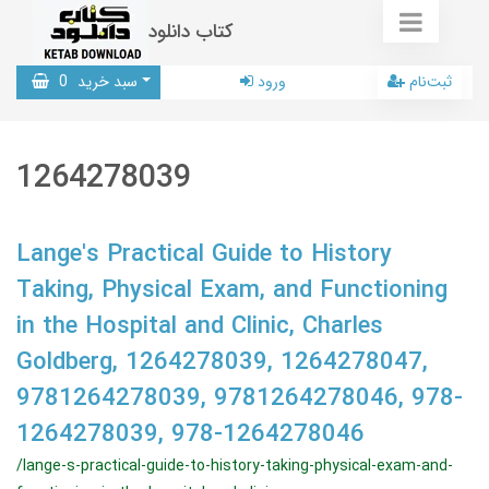
کتاب دانلود
ثبت‌نام
ورود
سبد خرید
0
1264278039
Lange's Practical Guide to History
Taking, Physical Exam, and Functioning
in the Hospital and Clinic, Charles
Goldberg, 1264278039, 1264278047,
9781264278039, 9781264278046, 978-
1264278039, 978-1264278046
/lange-s-practical-guide-to-history-taking-physical-exam-and-