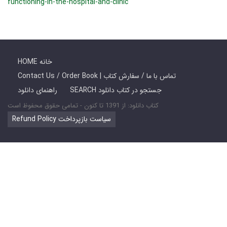
functioning-in-the-hospital-and-clinic
HOME خانه
Contact Us / Order Book | تماس با ما / سفارش کتاب
SEARCH جستجو در کتاب دانلود
راهنمای دانلود
کتاب دانلود: از 1391 تا کنون - تمامی حقوق محفوظ است
Refund Policy سیاست بازپرداخت