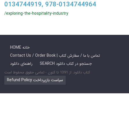
0134744919, 978-0134744964
/exploring-the-hospitality-industry
HOME خانه
Contact Us / Order Book | تماس با ما / سفارش کتاب
SEARCH جستجو در کتاب دانلود
راهنمای دانلود
کتاب دانلود: از 1391 تا کنون - تمامی حقوق محفوظ است
Refund Policy سیاست بازپرداخت