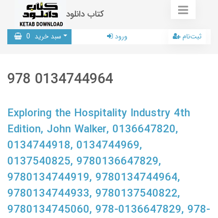
کتاب دانلود
ثبت‌نام
ورود
سبد خرید
0
978 0134744964
Exploring the Hospitality Industry 4th
Edition, John Walker, 0136647820,
0134744918, 0134744969,
0137540825, 9780136647829,
9780134744919, 9780134744964,
9780134744933, 9780137540822,
9780134745060, 978-0136647829, 978-