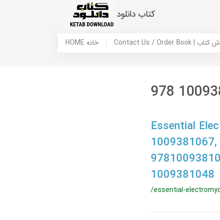
کتاب دانلود
 ما / سفارش کتاب
HOME خانه
978 10093
Essential Ele
1009381067,
97810093810
1009381048
/essential-electromy