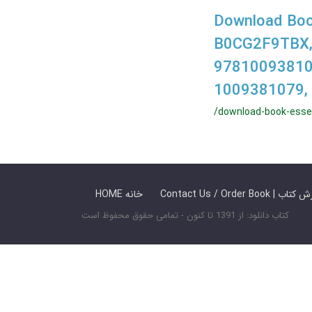
Download Book
B0CG2F9TBX,
97810093810
1009381079,
/download-book-esse
 ما / سفارش کتاب
HOME خانه
کتاب دانلود: از 1391 تا کنون - تمامی حقوق محفوظ است