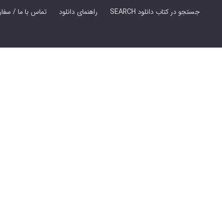
SEARCH جستجو در کتاب دانلود
راهنمای دانلود
Contact Us / Order Book | تماس با