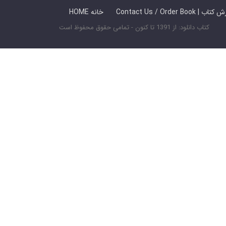
 ما / سفارش کتاب
HOME خانه
کتاب دانلود: از 1391 تا کنون - تمامی حقوق محفوظ است