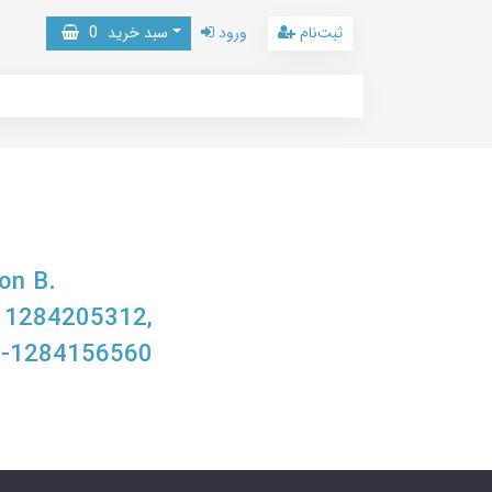
ثبت‌نام
ورود
سبد خرید
0
on B.
, 1284205312,
8-1284156560