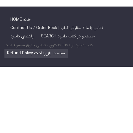
HOME خانه
Contact Us / Order Book | تماس با ما / سفارش کتاب
SEARCH جستجو در کتاب دانلود
راهنمای دانلود
کتاب دانلود: از 1391 تا کنون - تمامی حقوق محفوظ است
Refund Policy سیاست بازپرداخت