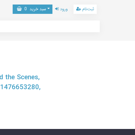
ثبت‌نام
ورود
سبد خرید
0
d the Scenes,
81476653280,