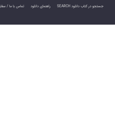
SEARCH جستجو در کتاب دانلود
راهنمای دانلود
Contact Us / Order Book | تماس با