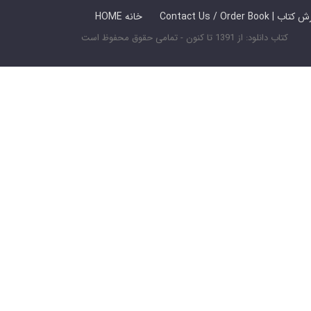
 ما / سفارش کتاب
HOME خانه
کتاب دانلود: از 1391 تا کنون - تمامی حقوق محفوظ است