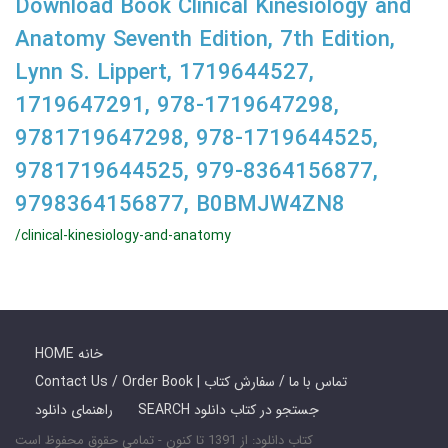
Download Book Clinical Kinesiology and
Anatomy Seventh Edition, 7th Edition,
Lynn S. Lippert, 1719644527,
1719647291, 978-1719647298,
9781719647298, 978-1719644525,
9781719644525, 979-8364156877,
9798364156877, B0BMJW4ZN8
/clinical-kinesiology-and-anatomy
HOME خانه
Contact Us / Order Book | تماس با ما / سفارش کتاب
SEARCH جستجو در کتاب دانلود
راهنمای دانلود
کتاب دانلود: از 1391 تا کنون - تمامی حقوق محفوظ است