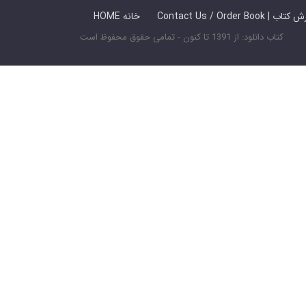
 ما / سفارش کتاب
HOME خانه
کتاب دانلود: از 1391 تا کنون - تمامی حقوق محفوظ است