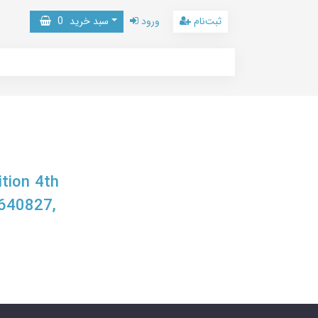
ثبت‌نام
ورود
سبد خرید
0
tion 4th
9640827,