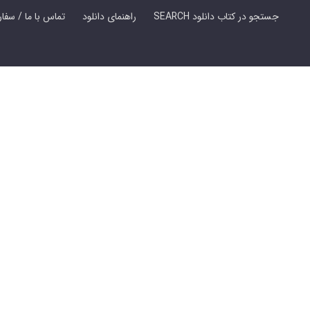
SEARCH جستجو در کتاب دانلود
راهنمای دانلود
Contact Us / Order Book | تماس با