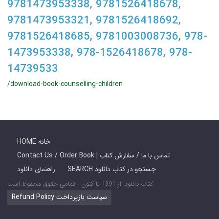
9781473953338, 9781526418678,
9781473953321, 9781526418692,
9781526418685, 9781003008736, 978-
1473953338, 978-1526418678, 978-
14739533
/download-book-counselling-children
HOME خانه
Contact Us / Order Book | تماس با ما / سفارش کتاب
SEARCH جستجو در کتاب دانلود
راهنمای دانلود
کتاب دانلود: از 1391 تا کنون - تمامی حقوق محفوظ است
Refund Policy سیاست بازپرداخت