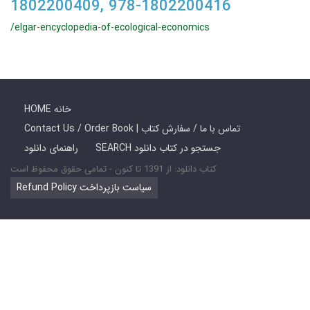
1802200409, 978-1802200416
/elgar-encyclopedia-of-ecological-economics
HOME خانه
Contact Us / Order Book | تماس با ما / سفارش کتاب
SEARCH جستجو در کتاب دانلود
راهنمای دانلود
کتاب دانلود: از 1391 تا کنون - تمامی حقوق محفوظ است
Refund Policy سیاست بازپرداخت