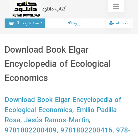
کتاب دانلود
ثبت‌نام
ورود
سبد خرید
0
Download Book Elgar
Encyclopedia of Ecological
Economics
Download Book Elgar Encyclopedia of
Ecological Economics, Emilio Padilla
Rosa, Jesús Ramos-Martín,
9781802200409, 9781802200416, 978-