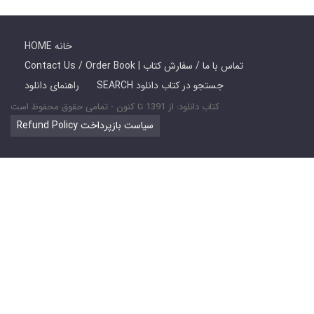
HOME خانه
Contact Us / Order Book | تماس با ما / سفارش کتاب
SEARCH جستجو در کتاب دانلود
راهنمای دانلود
کتاب دانلود: از 1391 تا کنون - تمامی حقوق محفوظ است
Refund Policy سیاست بازپرداخت