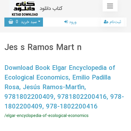
کتاب دانلود
ثبت‌نام
ورود
سبد خرید
0
Jes s Ramos Mart n
Download Book Elgar Encyclopedia of
Ecological Economics, Emilio Padilla
Rosa, Jesús Ramos-Martín,
9781802200409, 9781802200416, 978-
1802200409, 978-1802200416
/elgar-encyclopedia-of-ecological-economics