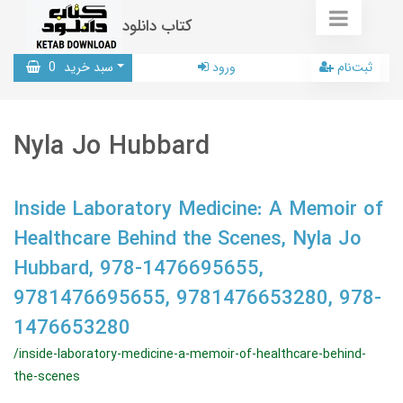
کتاب دانلود
ثبت‌نام
ورود
سبد خرید
0
Nyla Jo Hubbard
Inside Laboratory Medicine: A Memoir of
Healthcare Behind the Scenes, Nyla Jo
Hubbard, 978-1476695655,
9781476695655, 9781476653280, 978-
1476653280
/inside-laboratory-medicine-a-memoir-of-healthcare-behind-
the-scenes