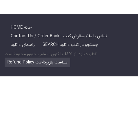
HOME خانه
Contact Us / Order Book | تماس با ما / سفارش کتاب
SEARCH جستجو در کتاب دانلود
راهنمای دانلود
کتاب دانلود: از 1391 تا کنون - تمامی حقوق محفوظ است
Refund Policy سیاست بازپرداخت