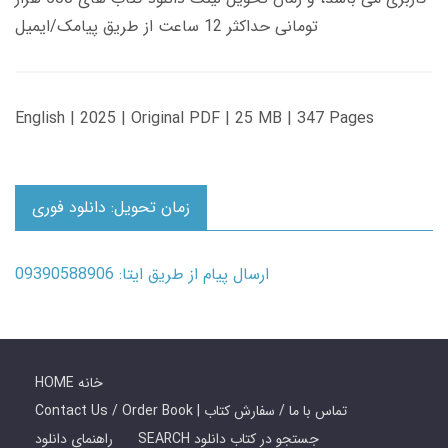
تومانی حداکثر 12 ساعت از طریق پیامک/ایمیل
English | 2025 | Original PDF | 25 MB | 347 Pages
زمان تحویل: دانلود فوری
ارسال پیام از طریق ایتا: 09390588906
HOME خانه
Contact Us / Order Book | تماس با ما / سفارش کتاب
SEARCH جستجو در کتاب دانلود
راهنمای دانلود