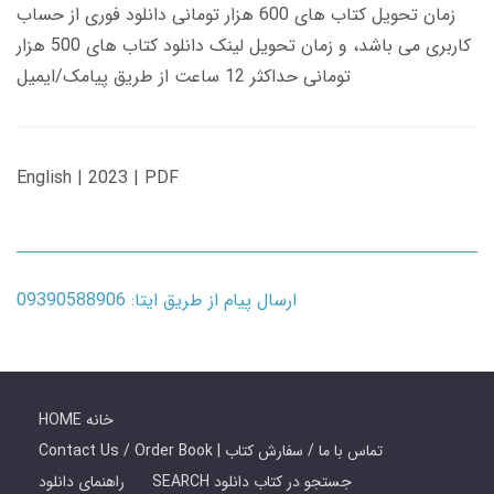
زمان تحویل کتاب های 600 هزار تومانی دانلود فوری از حساب
کاربری می باشد، و زمان تحویل لینک دانلود کتاب های 500 هزار
تومانی حداکثر 12 ساعت از طریق پیامک/ایمیل
English | 2023 | PDF
ارسال پیام از طریق ایتا: 09390588906
HOME خانه
Contact Us / Order Book | تماس با ما / سفارش کتاب
SEARCH جستجو در کتاب دانلود
راهنمای دانلود