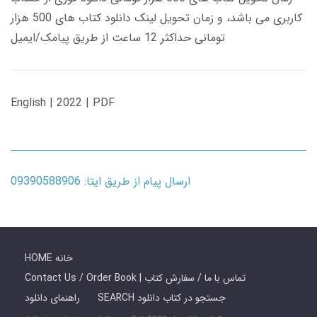
کاربری می باشد، و زمان تحویل لینک دانلود کتاب های 500 هزار
تومانی حداکثر 12 ساعت از طریق پیامک/ایمیل
English | 2022 | PDF
ارسال پیام از طریق ایتا: 09390588906
HOME خانه
Contact Us / Order Book | تماس با ما / سفارش کتاب
SEARCH جستجو در کتاب دانلود
راهنمای دانلود