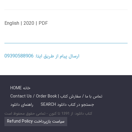
English | 2020 | PDF
ارسال پیام از طریق ایتا: 09390588906
HOME خانه
Contact Us / Order Book | تماس با ما / سفارش کتاب
SEARCH جستجو در کتاب دانلود
راهنمای دانلود
کتاب دانلود: از 1391 تا کنون - تمامی حقوق محفوظ است
Refund Policy سیاست بازپرداخت