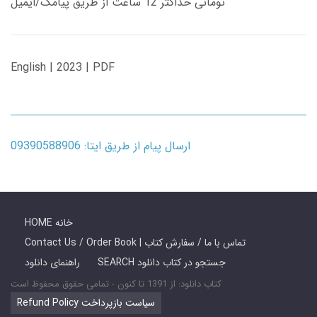
تومانی حداکثر 12 ساعت از طریق پیامک/ایمیل
English | 2023 | PDF
ارسال پیام از طریق ایتا: 09390588906
HOME خانه
Contact Us / Order Book | تماس با ما / سفارش کتاب
SEARCH جستجو در کتاب دانلود
راهنمای دانلود
کتاب دانلود: از 1391 تا کنون - تمامی حقوق محفوظ است
Refund Policy سیاست بازپرداخت