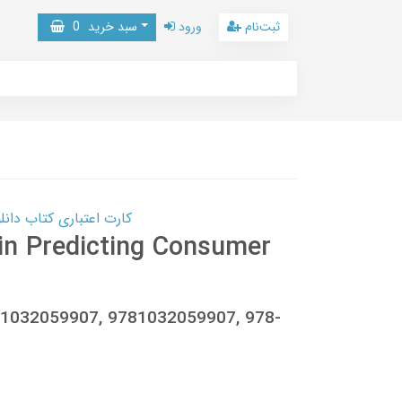
ثبت‌نام
ورود
سبد خرید
0
کارت اعتباری کتاب دانلود با 10,000,000 اعتبار دانلود کتا
 in Predicting Consumer
ti, 1032059907, 9781032059907, 978-