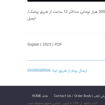
زمان تحویل کتاب های 600 هزار تومانی دانلود فوری از حساب کاربری می باشد، و زمان تحویل لینک دانلود کتاب های 500 هزار تومانی حداکثر 12 ساعت از طریق پیامک/
ایمیل
English | 2023 | PDF
ارسال پیام از طریق ایتا: 09390588906
 ما / سفارش کتاب
HOME خانه
کتاب دانلود: از 1391 تا کنون - تمامی حقوق محفوظ است