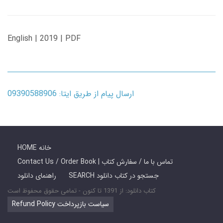
English | 2019 | PDF
ارسال پیام از طریق ایتا: 09390588906
HOME خانه
Contact Us / Order Book | تماس با ما / سفارش کتاب
SEARCH جستجو در کتاب دانلود
راهنمای دانلود
کتاب دانلود: از 1391 تا کنون - تمامی حقوق محفوظ است
Refund Policy سیاست بازپرداخت