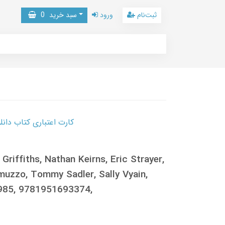
ثبت‌نام
ورود
سبد خرید
0
کارت اعتباری کتاب دانلود با 10,000,000 اعتبار دانلود کتا
Griffiths, Nathan Keirns, Eric Strayer,
uzzo, Tommy Sadler, Sally Vyain,
3985, 9781951693374,