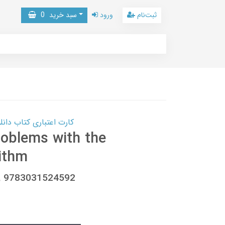
ثبت‌نام
ورود
سبد خرید
0
کارت اعتباری کتاب دانلود با 10,000,000 اعتبار دانلود کتا
roblems with the
ithm
, 9783031524592