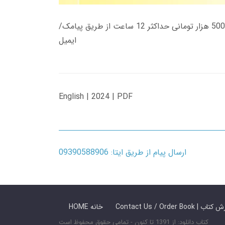
زمان تحویل کتاب های 600 هزار تومانی دانلود فوری از حساب کاربری می باشد، و زمان تحویل لینک دانلود کتاب های 500 هزار تومانی حداکثر 12 ساعت از طریق پیامک/
ایمیل
English | 2024 | PDF
ارسال پیام از طریق ایتا: 09390588906
 ما / سفارش کتاب
HOME خانه
کتاب دانلود: از 1391 تا کنون - تمامی حقوق محفوظ است