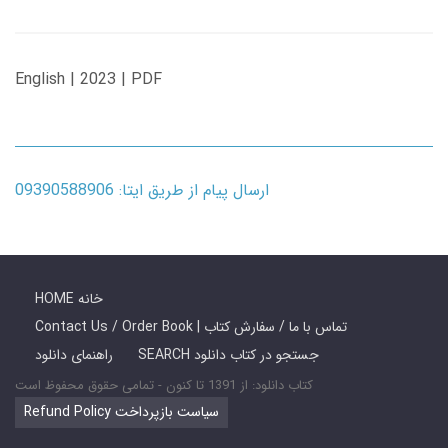
English | 2023 | PDF
ارسال پیام از طریق ایتا: 09390588906
HOME خانه
Contact Us / Order Book | تماس با ما / سفارش کتاب
SEARCH جستجو در کتاب دانلود
راهنمای دانلود
کتاب دانلود: از 1391 تا کنون - تمامی حقوق محفوظ است
Refund Policy سیاست بازپرداخت