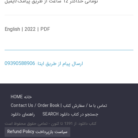
تومانی حداکثر 12 ساعت از طریق پیامک/ایمیل
English | 2022 | PDF
ارسال پیام از طریق ایتا: 09390588906
HOME خانه
Contact Us / Order Book | تماس با ما / سفارش کتاب
SEARCH جستجو در کتاب دانلود
راهنمای دانلود
کتاب دانلود: از 1391 تا کنون - تمامی حقوق محفوظ است
Refund Policy سیاست بازپرداخت