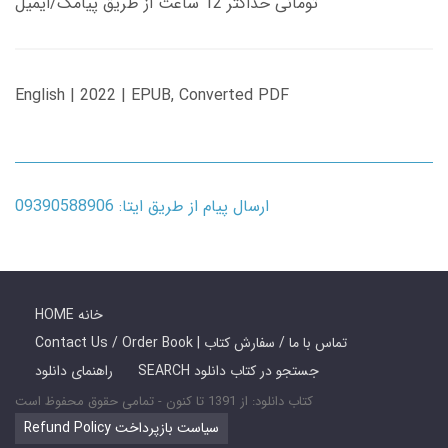
تومانی حداکثر 12 ساعت از طریق پیامک/ایمیل
English | 2022 | EPUB, Converted PDF
ارسال پیام از طریق ایتا: 09390588906
HOME خانه
Contact Us / Order Book | تماس با ما / سفارش کتاب
SEARCH جستجو در کتاب دانلود
راهنمای دانلود
کتاب دانلود: از 1391 تا کنون - تمامی حقوق محفوظ است
Refund Policy سیاست بازپرداخت