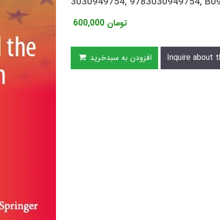
3030949754, 9783030949754, B
تومان
600,000
Inquire about t
افزودن به سبدخرید