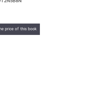
09T2N5B8N
he price of this book