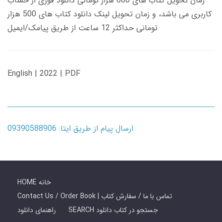
زمان تحویل کتاب های 600 هزار تومانی دانلود فوری از حساب
کاربری می باشد، و زمان تحویل لینک دانلود کتاب های 500 هزار
تومانی حداکثر 12 ساعت از طریق پیامک/ایمیل
English | 2022 | PDF
ارسال پیام از طریق ایتا: 09390588906
HOME خانه
Contact Us / Order Book | تماس با ما / سفارش کتاب
SEARCH جستجو در کتاب دانلود
راهنمای دانلود