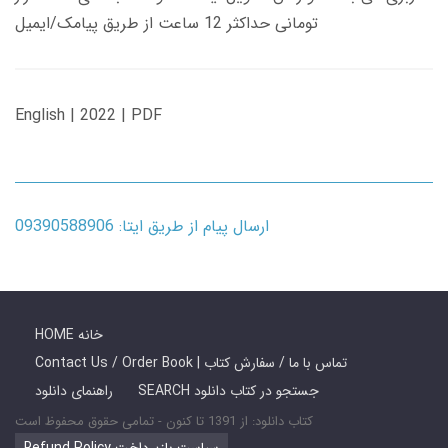
تومانی حداکثر 12 ساعت از طریق پیامک/ایمیل
English | 2022 | PDF
ارسال پیام از طریق ایتا: 09390588906
HOME خانه
Contact Us / Order Book | تماس با ما / سفارش کتاب
SEARCH جستجو در کتاب دانلود
راهنمای دانلود
کتاب دانلود: از 1391 تا کنون - تمامی حقوق محفوظ است