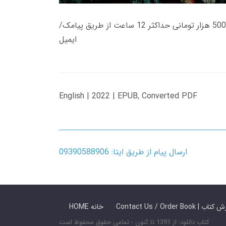
زمان تحویل کتاب های 600 هزار تومانی دانلود فوری از حساب کاربری می باشد، و زمان تحویل لینک دانلود کتاب های 500 هزار تومانی حداکثر 12 ساعت از طریق پیامک/
ایمیل
English | 2022 | EPUB, Converted PDF
ارسال پیام از طریق ایتا: 09390588906
 ما / سفارش کتاب
HOME خانه
کتاب دانلود: از 1391 تا کنون - تمامی حقوق محفوظ است