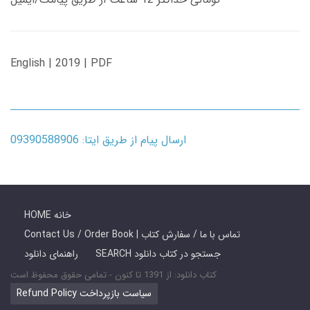
English | 2019 | PDF
ارسال پیام از طریق ایتا: 09390588906
HOME خانه
Contact Us / Order Book | تماس با ما / سفارش کتاب
SEARCH جستجو در کتاب دانلود
راهنمای دانلود
کتاب دانلود: از 1391 تا کنون - تمامی حقوق محفوظ است
Refund Policy سیاست بازپرداخت