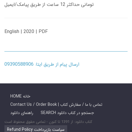
تومانی حداکثر 12 ساعت از طریق پیامک/ایمیل
English | 2020 | PDF
ارسال پیام از طریق ایتا: 09390588906
HOME خانه
Contact Us / Order Book | تماس با ما / سفارش کتاب
SEARCH جستجو در کتاب دانلود
راهنمای دانلود
کتاب دانلود: از 1391 تا کنون - تمامی حقوق محفوظ است
Refund Policy سیاست بازپرداخت