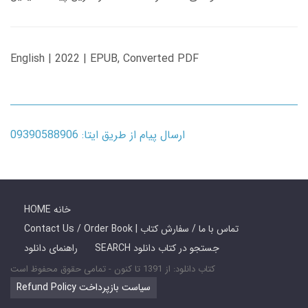
English | 2022 | EPUB, Converted PDF
ارسال پیام از طریق ایتا: 09390588906
HOME خانه
Contact Us / Order Book | تماس با ما / سفارش کتاب
SEARCH جستجو در کتاب دانلود
راهنمای دانلود
کتاب دانلود: از 1391 تا کنون - تمامی حقوق محفوظ است
Refund Policy سیاست بازپرداخت