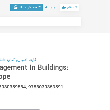
ثبت‌نام
ورود
سبد خرید
0
کارت اعتباری کتاب دانلود با 10,000,000 اعتبار دانلود کتا
agement In Buildings:
ope
83030359584, 9783030359591