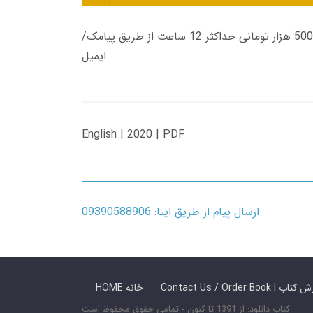
زمان تحویل کتاب های 600 هزار تومانی دانلود فوری از حساب کاربری می باشد، و زمان تحویل لینک دانلود کتاب های 500 هزار تومانی حداکثر 12 ساعت از طریق پیامک/
ایمیل
English | 2020 | PDF
ارسال پیام از طریق ایتا: 09390588906
 ما / سفارش کتاب
HOME خانه
کتاب دانلود: از 1391 تا کنون - تمامی حقوق محفوظ است