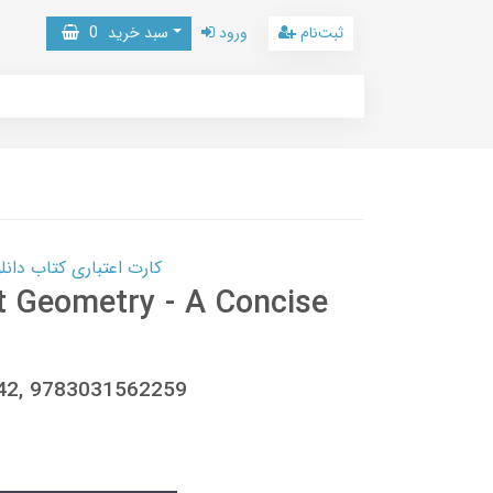
ثبت‌نام
ورود
سبد خرید
0
کارت اعتباری کتاب دانلود با 10,000,000 اعتبار دانلود کتا
t Geometry - A Concise
242, 9783031562259