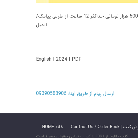
زمان تحویل کتاب های 600 هزار تومانی دانلود فوری از حساب کاربری می باشد، و زمان تحویل لینک دانلود کتاب های 500 هزار تومانی حداکثر 12 ساعت از طریق پیامک/
ایمیل
English | 2024 | PDF
ارسال پیام از طریق ایتا: 09390588906
 ما / سفارش کتاب
HOME خانه
کتاب دانلود: از 1391 تا کنون - تمامی حقوق محفوظ است