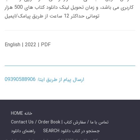
کاربری می باشد، و زمان تحویل لینک دانلود کتاب های 500 هزار
تومانی حداکثر 12 ساعت از طریق پیامک/ایمیل
English | 2022 | PDF
ارسال پیام از طریق ایتا: 09390588906
HOME خانه
Contact Us / Order Book | تماس با ما / سفارش کتاب
SEARCH جستجو در کتاب دانلود
راهنمای دانلود