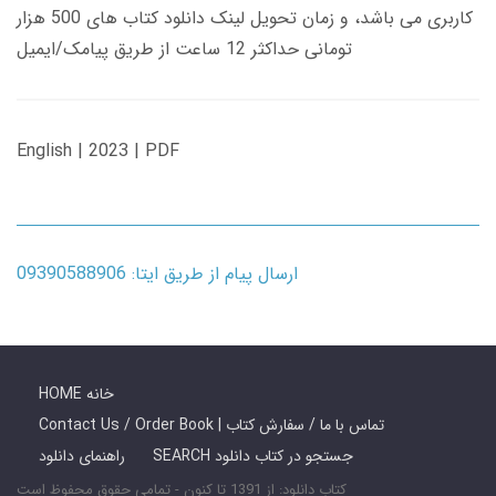
کاربری می باشد، و زمان تحویل لینک دانلود کتاب های 500 هزار
تومانی حداکثر 12 ساعت از طریق پیامک/ایمیل
English | 2023 | PDF
ارسال پیام از طریق ایتا: 09390588906
HOME خانه
Contact Us / Order Book | تماس با ما / سفارش کتاب
SEARCH جستجو در کتاب دانلود
راهنمای دانلود
کتاب دانلود: از 1391 تا کنون - تمامی حقوق محفوظ است