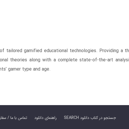
of tailored gamified educational technologies. Providing a th
onal theories along with a complete state-of-the-art analysi
nts’ gamer type and age.
SEARCH جستجو در کتاب دانلود
راهنمای دانلود
Contact Us / Order Book | تماس با