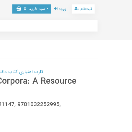
ثبت‌نام
ورود
سبد خرید
0
کارت اعتباری کتاب دانلود با 10,000,000 اعتبار دانلود کتا
Corpora: A Resource
021147, 9781032252995,