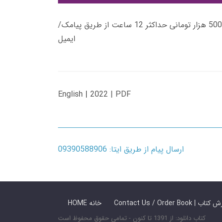
زمان تحویل کتاب های 600 هزار تومانی دانلود فوری از حساب کاربری می باشد، و زمان تحویل لینک دانلود کتاب های 500 هزار تومانی حداکثر 12 ساعت از طریق پیامک/
ایمیل
English | 2022 | PDF
ارسال پیام از طریق ایتا: 09390588906
 ما / سفارش کتاب
HOME خانه
کتاب دانلود: از 1391 تا کنون - تمامی حقوق محفوظ است